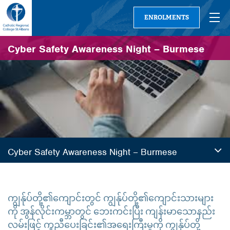
ENROLMENTS
Cyber Safety Awareness Night – Burmese
Cyber Safety Awareness Night – Burmese
ကျွန်ုပ်တို့၏ကျောင်းတွင် ကျွန်ုပ်တို့၏ကျောင်းသားများ
ကို အွန်လိုင်းကမ္ဘာတွင် ဘေးကင်းပြီး ကျန်းမာသောနည်း
လမ်းဖြင့် ကူညီပေးခြင်း၏အရေးကြီးမှုကို ကျွန်ုပ်တို့