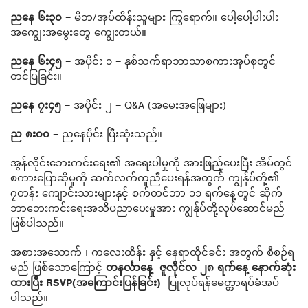
ညနေ ၆း၃၀
– မိဘ/အုပ်ထိန်းသူများ ကြွရောက်။ ပေါ့ပေါ့ပါးပါး
အကျွေးအမွေးတွေ ကျွေးတယ်။
ညနေ ၆း၄၅
– အပိုင်း ၁ – နှစ်သက်ရာဘာသာစကားအုပ်စုတွင်
တင်ပြခြင်း။
ညနေ ၇း၄၅
– အပိုင်း ၂ – Q&A (အမေးအဖြေများ)
ည ၈း၀၀
– ညနေပိုင်း ပြီးဆုံးသည်။
အွန်လိုင်းဘေးကင်းရေး၏ အရေးပါမှုကို အားဖြည့်ပေးပြီး အိမ်တွင်
စကားပြောဆိုမှုကို ဆက်လက်ကူညီပေးရန်အတွက် ကျွန်ုပ်တို့၏
၇တန်း ကျောင်းသားများနှင့် စက်တင်ဘာ ၁၁ ရက်နေ့တွင် ဆိုက်
ဘာဘေးကင်းရေးအသိပညာပေးမှုအား ကျွန်ုပ်တို့လုပ်ဆောင်မည်
ဖြစ်ပါသည်။
အစားအသောက် ၊ ကလေးထိန်း နှင့် နေရာထိုင်ခင်း အတွက် စီစဉ်ရ
မည် ဖြစ်သောကြောင့်
တနင်္လာနေ့ ဇူလိုင်လ ၂၈ ရက်နေ့ နောက်ဆုံး
ထားပြီး RSVP(အကြောင်းပြန်ခြင်း)
ပြုလုပ်ရန်မေတ္တာရပ်ခံအပ်
ပါသည်။