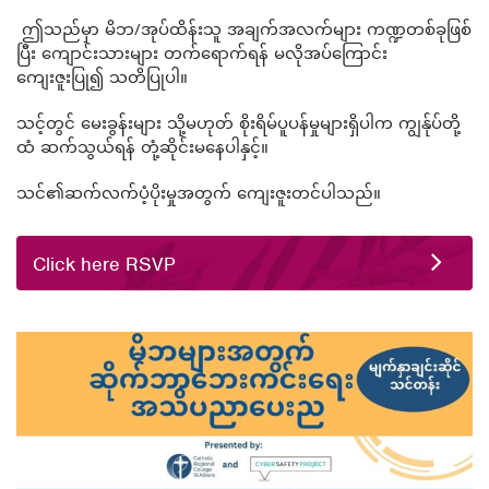
ဤသည်မှာ မိဘ/အုပ်ထိန်းသူ အချက်အလက်များ ကဏ္ဍတစ်ခုဖြစ်
ပြီး ကျောင်းသားများ တက်ရောက်ရန် မလိုအပ်ကြောင်း
ကျေးဇူးပြု၍ သတိပြုပါ။
သင့်တွင် မေးခွန်းများ သို့မဟုတ် စိုးရိမ်ပူပန်မှုများရှိပါက ကျွန်ုပ်တို့
ထံ ဆက်သွယ်ရန် တုံ့ဆိုင်းမနေပါနှင့်။
သင်၏ဆက်လက်ပံ့ပိုးမှုအတွက် ကျေးဇူးတင်ပါသည်။
Click here RSVP