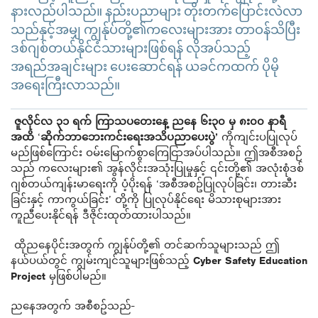
နားလည်ပါသည်။ နည်းပညာများ တိုးတက်ပြောင်းလဲလာ
သည်နှင့်အမျှ ကျွန်ုပ်တို့၏ကလေးများအား တာဝန်သိပြီး
ဒစ်ဂျစ်တယ်နိုင်ငံသားများဖြစ်ရန် လိုအပ်သည့်
အရည်အချင်းများ ပေးဆောင်ရန် ယခင်ကထက် ပိုမို
အရေးကြီးလာသည်။
ဇူလိုင်လ ၃၁ ရက် ကြာသပတေးနေ့ ညနေ ၆း၃၀ မှ ၈း၀၀ နာရီ
အထိ
‘
ဆိုက်ဘာဘေးကင်းရေးအသိပညာပေးပွဲ’
ကိုကျင်းပပြုလုပ်
မည်ဖြစ်ကြောင်း ဝမ်းမြောက်စွာကြေငြာအပ်ပါသည်။ ဤအစီအစဉ်
သည် ကလေးများ၏ အွန်လိုင်းအသုံးပြုမှုနှင့် ၎င်းတို့၏ အလုံးစုံဒစ်
ဂျစ်တယ်ကျန်းမာရေးကို ပံ့ပိုးရန် ‘အစီအစဥ်ပြုလုပ်ခြင်း၊ တားဆီး
ခြင်းနှင့် ကာကွယ်ခြင်း’ တို့ကို ပြုလုပ်နိုင်ရေး မိသားစုများအား
ကူညီပေးနိုင်ရန် ဒီဇိုင်းထုတ်ထားပါသည်။
ထိုညနေပိုင်းအတွက် ကျွန်ုပ်တို့၏ တင်ဆက်သူများသည် ဤ
နယ်ပယ်တွင် ကျွမ်းကျင်သူများဖြစ်သည့်
Cyber ​​Safety Education
Project
မှဖြစ်ပါမည်။
ညနေအတွက် အစီစဥ်သည်-